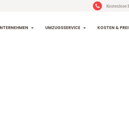
Kostenlose 
NTERNEHMEN
UMZUGSSERVICE
KOSTEN & PREI
im Latina
tina (ab 199€)