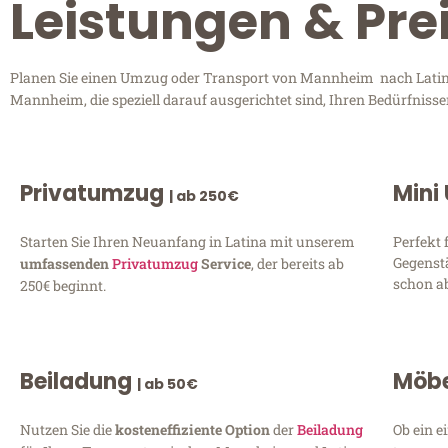
Leistungen & Pre
Planen Sie einen Umzug oder Transport von Mannheim nach Latina?
Mannheim, die speziell darauf ausgerichtet sind, Ihren Bedürfniss
Privatumzug
Mini
| ab 250€
Starten Sie Ihren Neuanfang in Latina mit unserem
Perfekt 
Gegenst
umfassenden
Privatumzug
Service
, der bereits ab
schon ab
250€ beginnt.
Beiladung
Möbe
| ab 50€
Nutzen Sie die
kosteneffiziente Option
der
Beiladung
Ob ein e