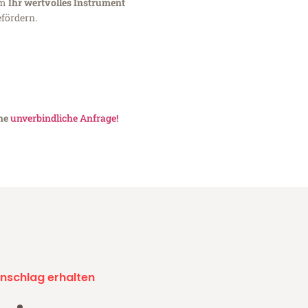
um
Ihr wertvolles Instrument
fördern.
ine
unverbindliche Anfrage!
nschlag erhalten