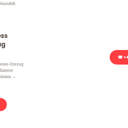
ehandelt.
Sie haben Fragen zu Ihrem
Beratung bezüglich Ihres
Rufen Sie uns gerne an, un
ess
Ihnen kostenlos weiterzuh
ug
☎ +4
xpress-Umzug
fiziente
Stattdessen eine u
nnheim →