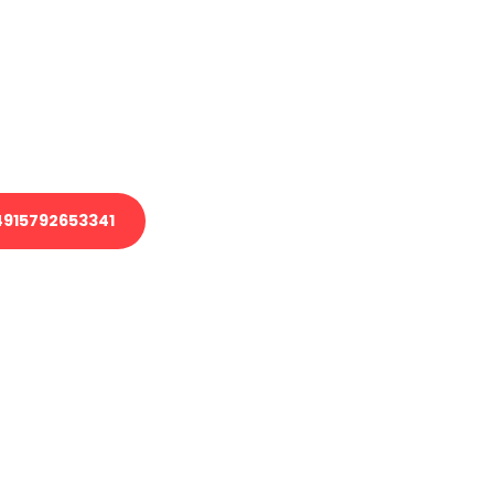
 Transport oder benötigen eine
 Umzug?
ser Team aus Experten freut sich,
elfen!
915792653341
nverbindliche Anfrage senden