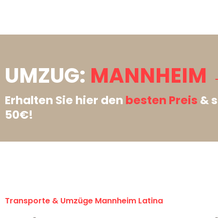
UMZUG:
MANNHEIM →
Erhalten Sie hier den
besten Preis
& s
50€!
Transporte & Umzüge Mannheim Latina