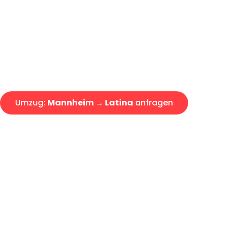
Express-Abwicklung in unter 2
Über 15 Jahre Erfahrung mit 
Angebot erhalten in unter 30 
Umzug:
Mannheim → Latina
anfragen
Alle Umzugsanfragen sind zu 100% kostenlos & unverbind