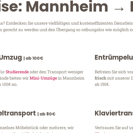
ise: Mannheim → 
 Entdecken Sie unsere vielfältigen und kosteneffizienten Dienstle
en gerecht zu werden und den Übergang so reibungslos wie möglich zu
 Umzug
Entrümpel
| ab 100€
für
Studierende
oder den Transport weniger
Befreien Sie sich 
ände bieten wir
Mini-Umzüge
in Mannheim
frisch
mit unserer 
 100€ an.
ab 150€.
ltransport
Klaviertra
| ab 80€
inzelnes Möbelstück oder mehrere, wir
Vertrauen Sie auf u