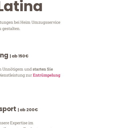
Latina
istungen bei Heim Umzugsservice
 gestalten.
ung
| ab 150€
von Unnötigem und
starten Sie
Dienstleistung zur
Entrümpelung
nsport
| ab 200€
nsere Expertise im