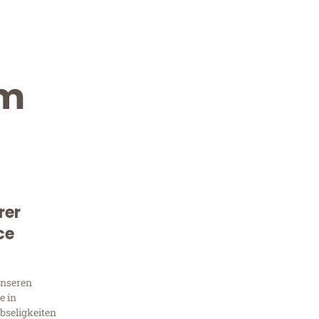
im
rer
Kostenlose Beratung!
ce
Sie 
unseren
Frag
e in
bseligkeiten