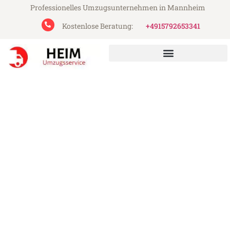
Professionelles Umzugsunternehmen in Mannheim
Kostenlose Beratung:
+4915792653341
Heim Umzugsservice aus Mannheim
Umzug Mannheim
Kapfenberg
Günstiger Umzug Mannheim Kapfenberg
(ab 199€)
Express-Abwicklung in unter 24 Stunden!
Über 15 Jahre Erfahrung mit Umzügen!