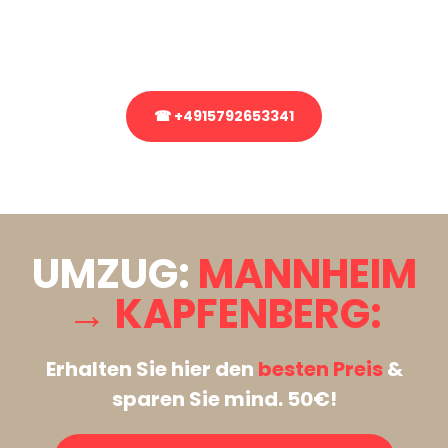
Rufen Sie uns gerne an, unser Team aus Experten freut sich, Ihnen
kostenlos weiterzuhelfen!
☎ +4915792653341
Stattdessen eine unverbindliche Anfrage senden
UMZUG:
MANNHEIM
→ KAPFENBERG:
Erhalten Sie hier den
besten Preis
&
sparen Sie mind. 50€!