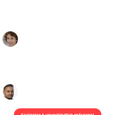
"Besser hätte ich mir den Umzug von
Mannheim nach Wien nicht vorstellen
können - DANKE!"
Maria W
Umzug von Mannheim nach Wien
"Mein Klavier kam in unter 24 Stunden
ohne einen Kratzer an - ein
erstklassiger Service!"
Ümit Y.
Klaviertransport in Mannheim
Kostenlos & unverbindlich anfragen!