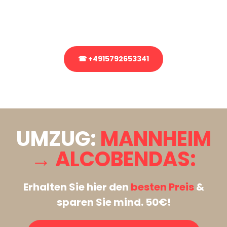
Rufen Sie uns gerne an, unser Team aus Experten freut sich, Ihnen
kostenlos weiterzuhelfen!
☎ +4915792653341
Stattdessen eine unverbindliche Anfrage senden
UMZUG:
MANNHEIM
→ ALCOBENDAS:
Erhalten Sie hier den
besten Preis
&
sparen Sie mind. 50€!