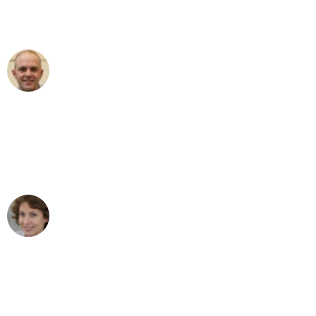
Umzugsservice für ihren
außergewöhnlichen Service!"
Frederik F.
Umzug in Mannheim
"Besser hätte ich mir den Umzug von
Mannheim nach Wien nicht vorstellen
können - DANKE!"
Maria W
Umzug von Mannheim nach Wien
"Mein Klavier kam in unter 24 Stunden
ohne einen Kratzer an - ein
erstklassiger Service!"