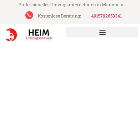
Professionelles Umzugsunternehmen in Mannheim
Kostenlose Beratung:
+4915792653341
Heim Umzugsservice aus Mannheim
Umzug Mannheim
Alcobendas
Günstiger Umzug Mannheim Alcobendas
(ab 199€)
Express-Abwicklung in unter 24 Stunden!
Über 15 Jahre Erfahrung mit Umzügen!