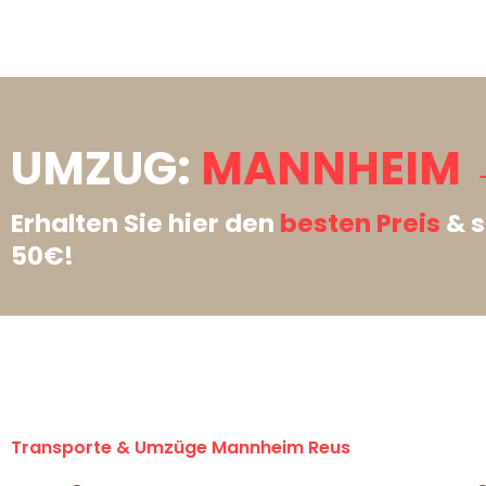
UMZUG:
MANNHEIM →
Erhalten Sie hier den
besten Preis
& s
50€!
Transporte & Umzüge Mannheim Reus