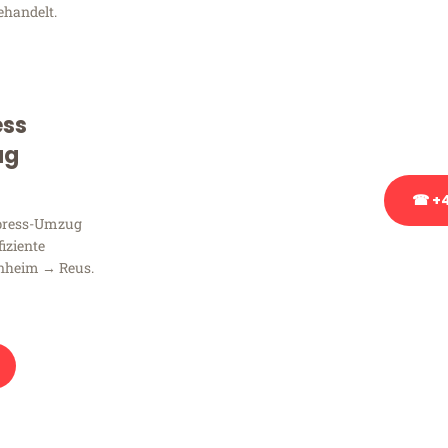
ehandelt.
Sie haben Fragen zu Ihrem
Beratung bezüglich Ihres
Rufen Sie uns gerne an, un
ess
Ihnen kostenlos weiterzuh
ug
☎ +4
xpress-Umzug
fiziente
Stattdessen eine u
nheim → Reus.