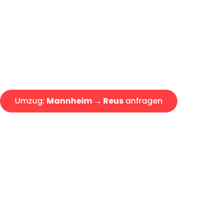
Express-Abwicklung in unter 2
Über 15 Jahre Erfahrung mit 
Angebot erhalten in unter 30 
Umzug:
Mannheim → Reus
anfragen
Alle Umzugsanfragen sind zu 100% kostenlos & unverbind