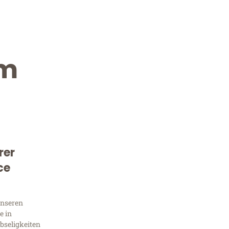
im
rer
Kostenlose Beratung!
ce
Sie 
unseren
Frag
e in
bseligkeiten