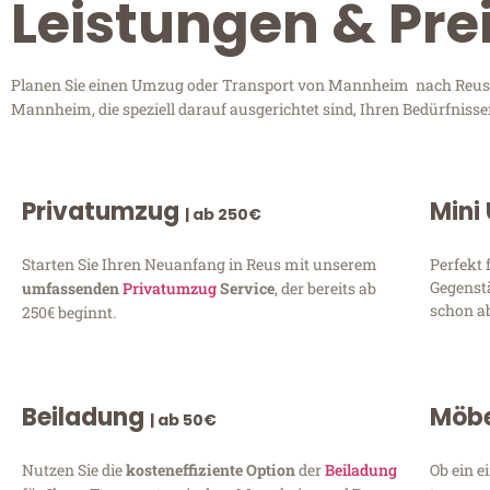
Leistungen & Pr
Planen Sie einen Umzug oder Transport von Mannheim nach Reus? E
Mannheim, die speziell darauf ausgerichtet sind, Ihren Bedürfniss
Privatumzug
Mini
| ab 250€
Starten Sie Ihren Neuanfang in Reus mit unserem
Perfekt 
Gegenst
umfassenden
Privatumzug
Service
, der bereits ab
schon ab
250€ beginnt.
Beiladung
Möbe
| ab 50€
Nutzen Sie die
kosteneffiziente Option
der
Beiladung
Ob ein e