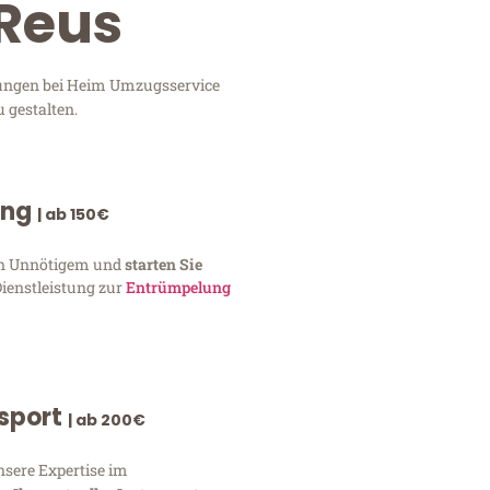
 Reus
stungen bei Heim Umzugsservice
 gestalten.
ung
| ab 150€
von Unnötigem und
starten Sie
Dienstleistung zur
Entrümpelung
nsport
| ab 200€
nsere Expertise im