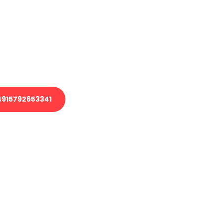
 Transport oder benötigen eine
 Umzug?
ser Team aus Experten freut sich,
elfen!
915792653341
nverbindliche Anfrage senden