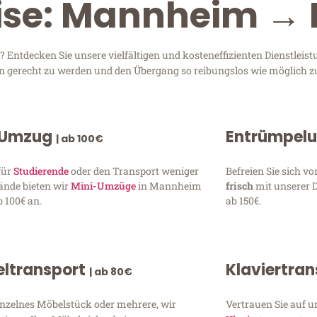
eise: Mannheim →
ntdecken Sie unsere vielfältigen und kosteneffizienten Dienstlei
en gerecht zu werden und den Übergang so reibungslos wie möglich zu
 Umzug
Entrümpel
| ab 100€
für
Studierende
oder den Transport weniger
Befreien Sie sich 
ände bieten wir
Mini-Umzüge
in Mannheim
frisch
mit unserer 
 100€ an.
ab 150€.
ltransport
Klaviertra
| ab 80€
inzelnes Möbelstück oder mehrere, wir
Vertrauen Sie auf u