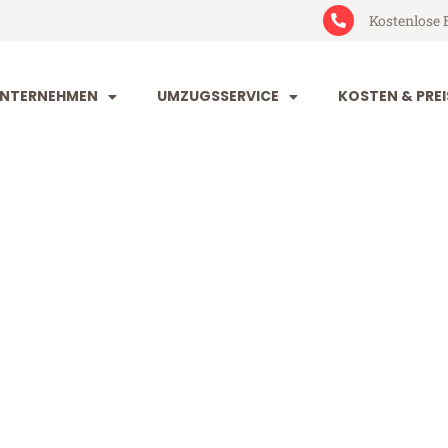
Kostenlose 
NTERNEHMEN
UMZUGSSERVICE
KOSTEN & PREI
eim Reus
us (ab 199€)