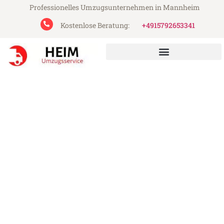
Professionelles Umzugsunternehmen in Mannheim
Kostenlose Beratung:
+4915792653341
Heim Umzugsservice aus Mannheim
Umzug Mannheim Zwolle
Günstiger Umzug Mannheim Zwolle (ab
199€)
Express-Abwicklung in unter 24 Stunden!
Über 15 Jahre Erfahrung mit Umzügen!
Angebot erhalten in unter 30 Minuten!