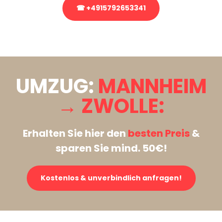
☎ +4915792653341
Stattdessen eine unverbindliche Anfrage senden
UMZUG:
MANNHEIM
→ ZWOLLE:
Erhalten Sie hier den
besten Preis
&
sparen Sie mind. 50€!
Kostenlos & unverbindlich anfragen!