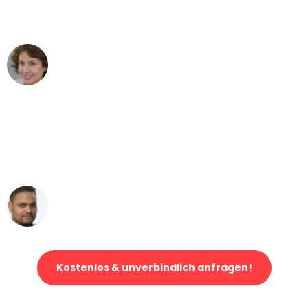
können - DANKE!"
Maria W
Umzug von Mannheim nach Wien
"Mein Klavier kam in unter 24 Stunden
ohne einen Kratzer an - ein
erstklassiger Service!"
Ümit Y.
Klaviertransport in Mannheim
Kostenlos & unverbindlich anfragen!
Jetzt anfragen und der nächste glückliche Kunde werden. Alle