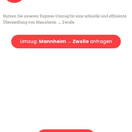
Nutzen Sie unseren Express-Umzug für eine schnelle und effiziente
Übersiedlung von Mannheim → Zwolle.
Umzug:
Mannheim → Zwolle
anfragen
Kostenlose Beratung!
Sie haben Fragen?
Sie haben Fragen zu Ihrem Transport oder benötigen eine Beratung
bezüglich Ihres Umzug?
Rufen Sie uns gerne an, unser Team aus Experten freut sich, Ihnen
kostenlos weiterzuhelfen!