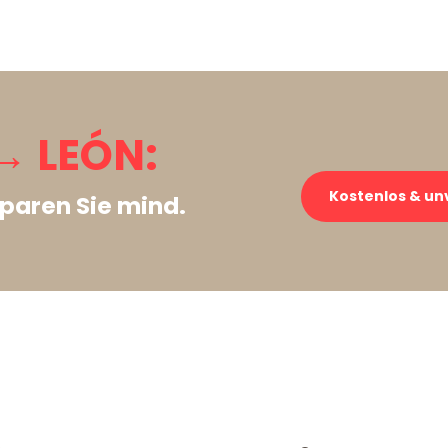
→ LEÓN:
Kostenlos & un
paren Sie mind.