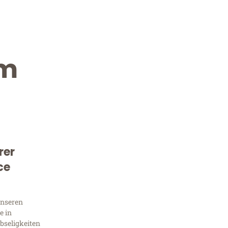
im
rer
Kostenlose Beratung!
ce
Sie 
unseren
Frag
e in
bseligkeiten