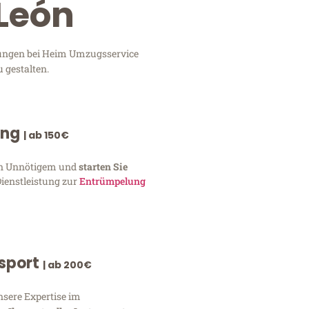
León
stungen bei Heim Umzugsservice
 gestalten.
ung
| ab 150€
von Unnötigem und
starten Sie
Dienstleistung zur
Entrümpelung
nsport
| ab 200€
nsere Expertise im