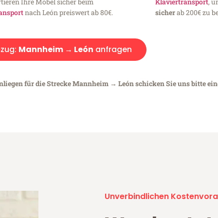
tieren Ihre Möbel sicher beim
Klaviertransport
, 
ansport
nach León preiswert ab 80€.
sicher
ab 200€ zu be
zug:
Mannheim → León
anfragen
Anliegen für die Strecke Mannheim → León schicken Sie uns bitte ei
Unverbindlichen Kostenvora