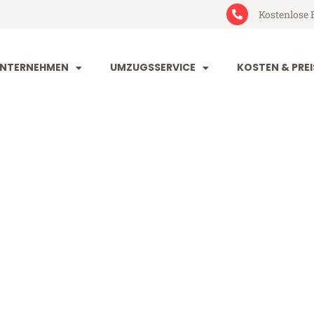
Kostenlose 
NTERNEHMEN
UMZUGSSERVICE
KOSTEN & PREI
eim León
ón (ab 199€)