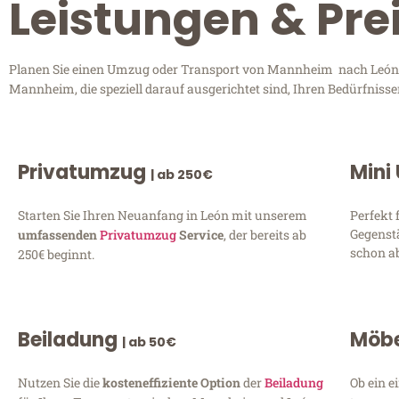
Leistungen & Pr
Planen Sie einen Umzug oder Transport von Mannheim nach León? E
Mannheim, die speziell darauf ausgerichtet sind, Ihren Bedürfniss
Privatumzug
Mini
| ab 250€
Starten Sie Ihren Neuanfang in León mit unserem
Perfekt 
Gegenst
umfassenden
Privatumzug
Service
, der bereits ab
schon ab
250€ beginnt.
Beiladung
Möbe
| ab 50€
Nutzen Sie die
kosteneffiziente Option
der
Beiladung
Ob ein e