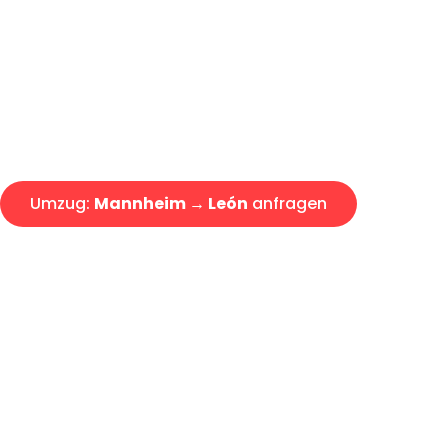
Express-Abwicklung in unter 2
Über 15 Jahre Erfahrung mit 
Angebot erhalten in unter 30 
Umzug:
Mannheim → León
anfragen
Alle Umzugsanfragen sind zu 100% kostenlos & unverbind