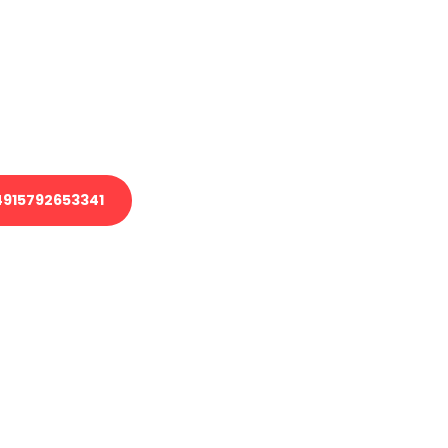
 Transport oder benötigen eine
 Umzug?
ser Team aus Experten freut sich,
elfen!
915792653341
nverbindliche Anfrage senden