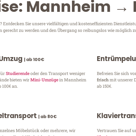
eise: Mannheim → 
ntdecken Sie unsere vielfältigen und kosteneffizienten Dienstlei
en gerecht zu werden und den Übergang so reibungslos wie möglich zu
 Umzug
Entrümpel
| ab 100€
für
Studierende
oder den Transport weniger
Befreien Sie sich 
ände bieten wir
Mini-Umzüge
in Mannheim
frisch
mit unserer 
 100€ an.
ab 150€.
ltransport
Klaviertra
| ab 80€
inzelnes Möbelstück oder mehrere, wir
Vertrauen Sie auf u