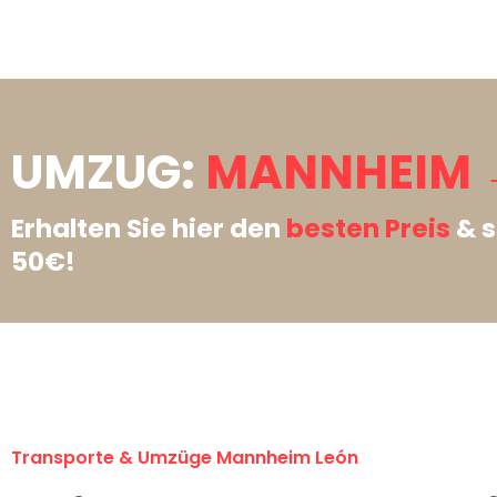
UMZUG:
MANNHEIM 
Erhalten Sie hier den
besten Preis
& s
50€!
Transporte & Umzüge Mannheim León