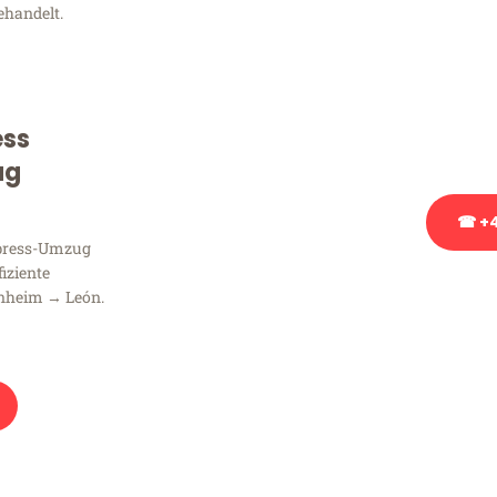
ehandelt.
Sie haben Fragen zu Ihrem
Beratung bezüglich Ihres
Rufen Sie uns gerne an, un
ess
Ihnen kostenlos weiterzuh
ug
☎ +4
xpress-Umzug
fiziente
Stattdessen eine u
nheim → León.